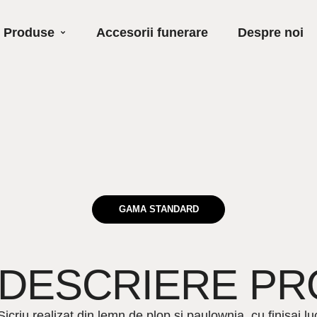
Produse
Accesorii funerare
Despre noi
GAMA STANDARD
DESCRIERE P
Sicriu realizat din lemn de plop și paulownia, cu finisaj l