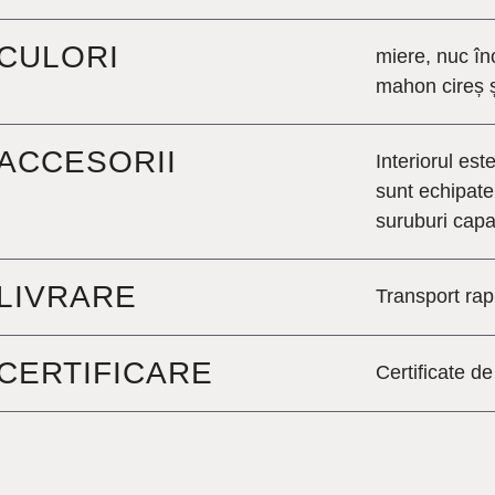
CULORI
miere, nuc în
mahon cireș ș
ACCESORII
Interiorul est
sunt echipate
suruburi cap
LIVRARE
Transport rap
CERTIFICARE
Certificate d