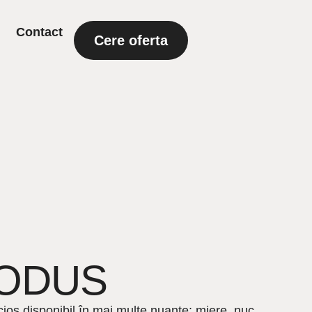
Contact
Cere oferta
RODUS
ucios disponibil în mai multe nuanțe: miere, nuc