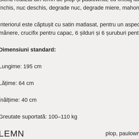
închis, nuc deschis, degrade nuc, degrade miere, mahon c
Interiorul este căptușit cu satin matlasat, pentru un aspec
mânere, crucifix pentru capac, 6 șilduri și 6 șuruburi pen
Dimensiuni standard:
Lungime: 195 cm
Lățime: 64 cm
Înălțime: 40 cm
Greutate suportată: 100–110 kg
LEMN
plop, paulow