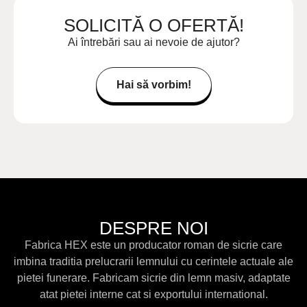
SOLICITĂ O OFERTĂ!
Ai întrebări sau ai nevoie de ajutor?
Hai să vorbim!
DESPRE NOI
Fabrica HEX este un producator roman de sicrie care
imbina traditia prelucrarii lemnului cu cerintele actuale ale
pietei funerare. Fabricam sicrie din lemn masiv, adaptate
atat pietei interne cat si exportului international.