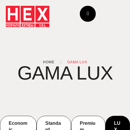
HOME
|
GAMA LUX
GAMA LUX
Econom
Standa
Premiu
LU
ic
rd
m
X